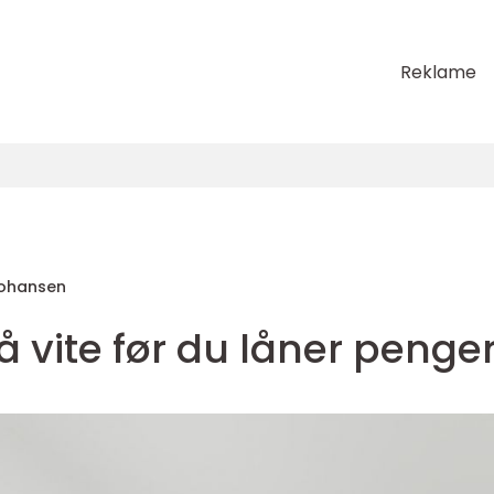
Reklame
 Johansen
å vite før du låner penge