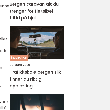
Bergen caravan alt du
Denne
trenger for fleksibel
fritid på hjul
ller
orier
inspiration
02. June 2026
en
Trafikkskole bergen slik
finner du riktig
,
opplæring
typer
ilkår