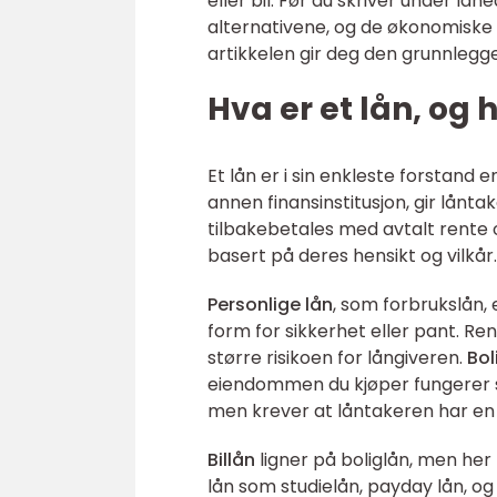
eller bil. Før du skriver under lån
alternativene, og de økonomiske
artikkelen gir deg den grunnlegg
Hva er et lån, og 
Et lån er i sin enkleste forstand
annen finansinstitusjon, gir lån
tilbakebetales med avtalt rente o
basert på deres hensikt og vilkår.
Personlige lån
, som forbrukslån,
form for sikkerhet eller pant. Re
større risikoen for långiveren.
Bol
eiendommen du kjøper fungerer so
men krever at låntakeren har en s
Billån
ligner på boliglån, men her
lån som studielån, payday lån, og 