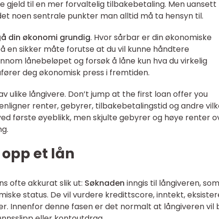
 gjeld til en mer forvaltelig tilbakebetaling. Men uansett
det noen sentrale punkter man alltid må ta hensyn til.
å din økonomi grundig
. Hvor sårbar er din økonomiske
på en sikker måte forutse at du vil kunne håndtere
nnom lånebeløpet og forsøk å låne kun hva du virkelig
åfører deg økonomisk press i fremtiden.
av ulike långivere. Don’t jump at the first loan offer you
nligner renter, gebyrer, tilbakebetalingstid og andre vilk
 ved første øyeblikk, men skjulte gebyrer og høye renter o
ng.
 opp et lån
s ofte akkurat slik ut:
Søknaden
inngis til långiveren, som 
ske status. De vil vurdere kredittscore, inntekt, eksiste
er. Innenfor denne fasen er det normalt at långiveren vil 
nnsslipp eller kontoutdrag.