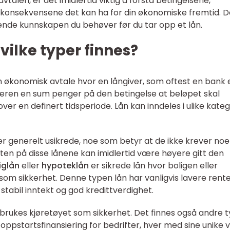
eavtalen, er det imidlertid viktig å forstå betingelsene,
 konsekvensene det kan ha for din økonomiske fremtid. 
ende kunnskapen du behøver før du tar opp et lån.
hvilke typer finnes?
 en økonomisk avtale hvor en långiver, som oftest en bank e
takeren en sum penger på den betingelse at beløpet skal
ver en definert tidsperiode. Lån kan inndeles i ulike kateg
 er generelt usikrede, noe som betyr at de ikke krever no
nten på disse lånene kan imidlertid være høyere gitt den
iglån
eller
hypoteklån
er sikrede lån hvor boligen eller
m sikkerhet. Denne typen lån har vanligvis lavere rente
tabil inntekt og god kredittverdighet.
 brukes kjøretøyet som sikkerhet. Det finnes også andre 
oppstartsfinansiering for bedrifter, hver med sine unike v