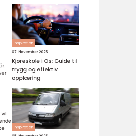
inspiration
07. November 2025
Kjøreskole i Os: Guide til
år.
trygg og effektiv
ver
opplæring
vil
rende
inspiration
be
05. November 2025