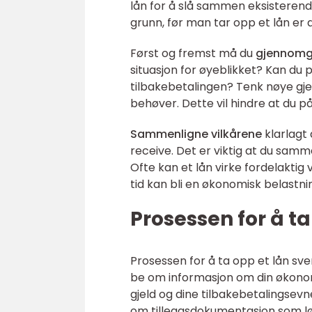
lån for å slå sammen eksisterende
grunn, før man tar opp et lån er 
Først og fremst må du
gjennomg
situasjon for øyeblikket? Kan du 
tilbakebetalingen? Tenk nøye gje
behøver. Dette vil hindre at du p
Sammenligne vilkårene
klarlagt 
receive. Det er viktig at du samme
Ofte kan et lån virke fordelaktig
tid kan bli en økonomisk belastni
Prosessen for å ta
Prosessen for å ta opp et lån sven
be om informasjon om din økonomi
gjeld og dine tilbakebetalingsevn
om tilleggsdokumentasjon som lø