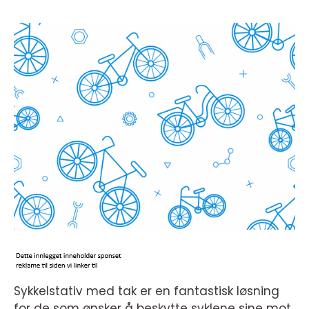
Sykkelstativ med tak er en fantastisk løsning
for de som ønsker å beskytte syklene sine mot