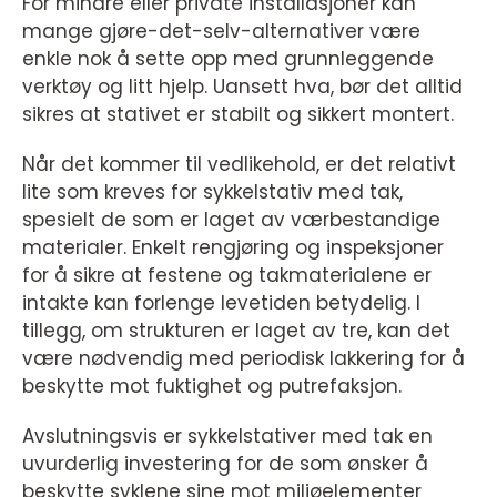
For mindre eller private installasjoner kan
mange gjøre-det-selv-alternativer være
enkle nok å sette opp med grunnleggende
verktøy og litt hjelp. Uansett hva, bør det alltid
sikres at stativet er stabilt og sikkert montert.
Når det kommer til vedlikehold, er det relativt
lite som kreves for sykkelstativ med tak,
spesielt de som er laget av værbestandige
materialer. Enkelt rengjøring og inspeksjoner
for å sikre at festene og takmaterialene er
intakte kan forlenge levetiden betydelig. I
tillegg, om strukturen er laget av tre, kan det
være nødvendig med periodisk lakkering for å
beskytte mot fuktighet og putrefaksjon.
Avslutningsvis er sykkelstativer med tak en
uvurderlig investering for de som ønsker å
beskytte syklene sine mot miljøelementer