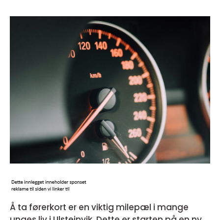
Å ta førerkort er en viktig milepæl i mange
unges liv i U
lsteinvik.
Dette er starten på en ny