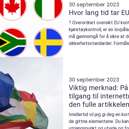
30 september 2023
Hvor lang tid tar EU
? Overordnet oversikt EU kont
kjøretøykontroll, er en lovpål
må gjennomgå for å sikre at d
sikkerhetsstandarder. Formåle
risikoen...
30 september 2023
Viktig merknad: På
tilgang til internet
den fulle artikkele
genereres av GPT-
Imidlertid vil jeg gi deg en ko
de gittne elementene. Du kan
utgangspunkt og utvide og fo