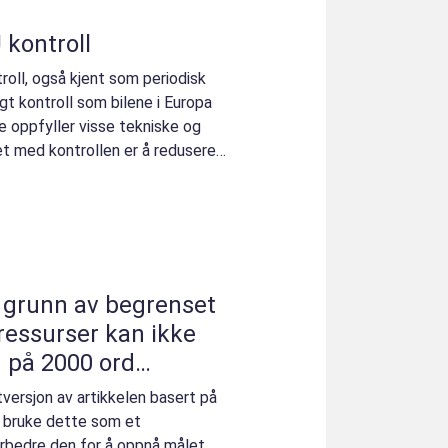
 kontroll
roll, også kjent som periodisk
agt kontroll som bilene i Europa
e oppfyller visse tekniske og
t med kontrollen er å redusere
 grunn av begrenset
tressurser kan ikke
n på 2000 ord
3-modellen
rtversjon av artikkelen basert på
 bruke dette som et
rbedre den for å oppnå målet