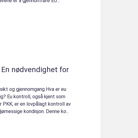
kravene er å gjennomføre EU
 – En nødvendighet for
ersikt og gjennomgang Hva er eu
tig? Eu kontroll, også kjent som
er PKK, er en lovpålagt kontroll av
ljømessige kondisjon. Denne ko...