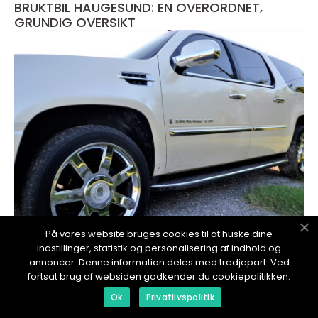
BRUKTBIL HAUGESUND: EN OVERORDNET,
GRUNDIG OVERSIKT
På vores website bruges cookies til at huske dine
redaktionel
indstillinger, statistik og personalisering af indhold og
annoncer. Denne information deles med tredjepart. Ved
17. January 2024
fortsat brug af websiden godkender du cookiepolitikken.
Bruktbil Tromsø - Guiden til bruktbilkjøp i
Nord-Norge
Ok
Privatlivspolitik