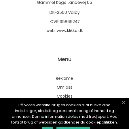
web:
www.klikko.dk
Menu
Reklame
Om oss
Cookies
På vores website bruges cookies til at huske dine
Kontakt Oss
indstillinger, statistik og personalisering af indhold og
Sitemap
annoncer. Denne information deles med tredjepart. Ved
fortsat brug af websiden godkender du cookiepolitikken.