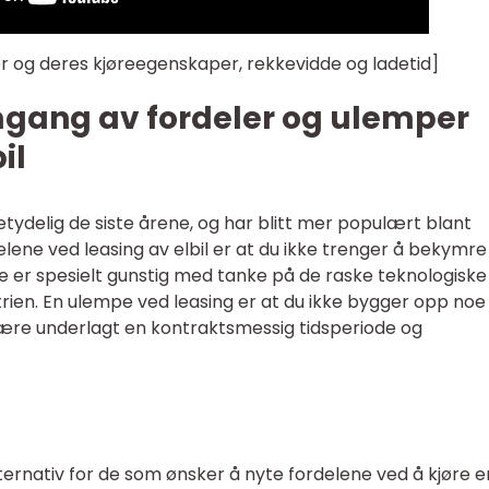
iler og deres kjøreegenskaper, rekkevidde og ladetid]
mgang av fordeler og ulemper
il
betydelig de siste årene, og har blitt mer populært blant
elene ved leasing av elbil er at du ikke trenger å bekymr
tte er spesielt gunstig med tanke på de raske teknologiske
trien. En ulempe ved leasing er at du ikke bygger opp noe
l være underlagt en kontraktsmessig tidsperiode og
alternativ for de som ønsker å nyte fordelene ved å kjøre e