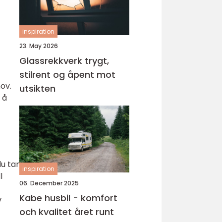
inspiration
23. May 2026
Glassrekkverk trygt,
stilrent og åpent mot
ov.
utsikten
 å
du tar
inspiration
l
06. December 2025
Kabe husbil - komfort
v
och kvalitet året runt