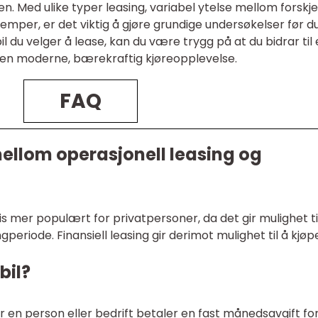
en. Med ulike typer leasing, variabel ytelse mellom forskje
ulemper, er det viktig å gjøre grundige undersøkelser før d
il du velger å lease, kan du være trygg på at du bidrar til
 en moderne, bærekraftig kjøreopplevelse.
FAQ
mellom operasjonell leasing og
is mer populært for privatpersoner, da det gir mulighet ti
ingperiode. Finansiell leasing gir derimot mulighet til å kjøp
bil?
er en person eller bedrift betaler en fast månedsavgift fo