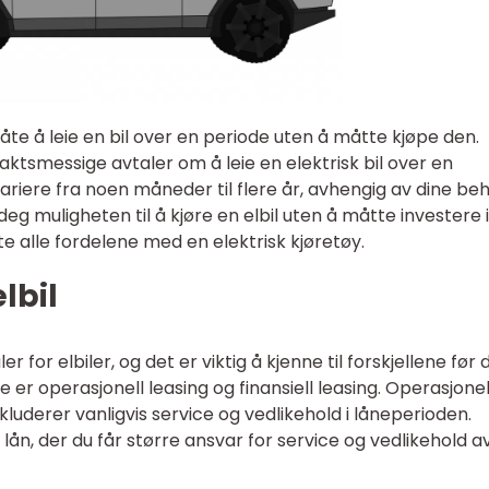
te å leie en bil over en periode uten å måtte kjøpe den.
traktsmessige avtaler om å leie en elektrisk bil over en
riere fra noen måneder til flere år, avhengig av dine beh
 deg muligheten til å kjøre en elbil uten å måtte investere i
e alle fordelene med en elektrisk kjøretøy.
lbil
r for elbiler, og det er viktig å kjenne til forskjellene før 
 er operasjonell leasing og finansiell leasing. Operasjonel
nkluderer vanligvis service og vedlikehold i låneperioden.
t lån, der du får større ansvar for service og vedlikehold a