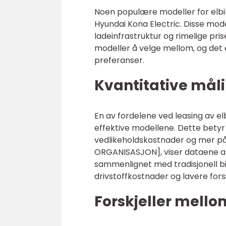
Noen populære modeller for elbil-
Hyundai Kona Electric. Disse mode
ladeinfrastruktur og rimelige pris
modeller å velge mellom, og det e
preferanser.
Kvantitative måli
En av fordelene ved leasing av elb
effektive modellene. Dette betyr 
vedlikeholdskostnader og mer pålit
ORGANISASJON], viser dataene at 
sammenlignet med tradisjonell bi
drivstoffkostnader og lavere fors
Forskjeller mellom