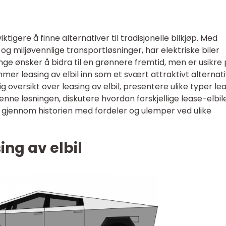
ktigere å finne alternativer til tradisjonelle bilkjøp. Med
 miljøvennlige transportløsninger, har elektriske biler
ge ønsker å bidra til en grønnere fremtid, men er usikre
mer leasing av elbil inn som et svært attraktivt alternativ
ig oversikt over leasing av elbil, presentere ulike typer lea
nne løsningen, diskutere hvordan forskjellige lease-elbil
å gjennom historien med fordeler og ulemper ved ulike
ing av elbil