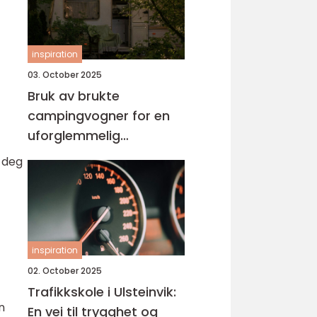
inspiration
03. October 2025
Bruk av brukte
campingvogner for en
uforglemmelig
ferieopplevelse
e deg
inspiration
02. October 2025
Trafikkskole i Ulsteinvik:
n
En vei til trygghet og