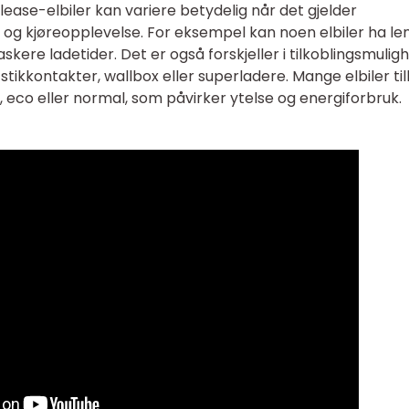
 lease-elbiler kan variere betydelig når det gjelder
id og kjøreopplevelse. For eksempel kan noen elbiler ha le
kere ladetider. Det er også forskjeller i tilkoblingsmulig
 stikkontakter, wallbox eller superladere. Mange elbiler ti
 eco eller normal, som påvirker ytelse og energiforbruk.