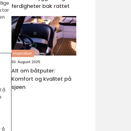
llige
ferdigheter bak rattet
u tar
 en
inspiration
30. August 2025
Alt om båtputer:
Komfort og kvalitet på
sjøen
l å
e
r å