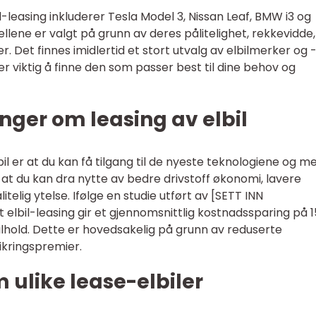
leasing inkluderer Tesla Model 3, Nissan Leaf, BMW i3 og
llene er valgt på grunn av deres pålitelighet, rekkevidde,
er. Det finnes imidlertid et stort utvalg av elbilmerker og 
r viktig å finne den som passer best til dine behov og
nger om leasing av elbil
il er at du kan få tilgang til de nyeste teknologiene og m
at du kan dra nytte av bedre drivstoff økonomi, lavere
elig ytelse. Ifølge en studie utført av [SETT INN
elbil-leasing gir et gjennomsnittlig kostnadssparing på 
lhold. Dette er hovedsakelig på grunn av reduserte
ikringspremier.
 ulike lease-elbiler