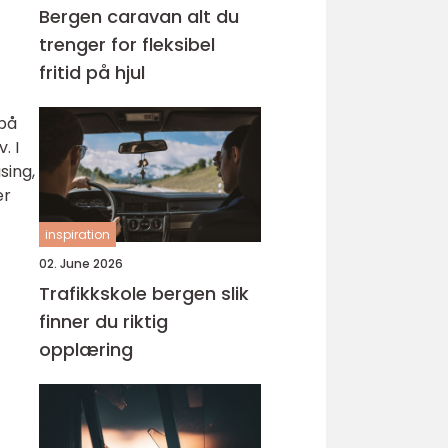
Bergen caravan alt du
trenger for fleksibel
fritid på hjul
 på
. I
sing,
er
inspiration
02. June 2026
Trafikkskole bergen slik
finner du riktig
opplæring