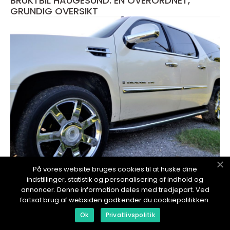
BRUKTBIL HAUGESUND: EN OVERORDNET,
GRUNDIG OVERSIKT
På vores website bruges cookies til at huske dine
redaktionel
indstillinger, statistik og personalisering af indhold og
17. January 2024
annoncer. Denne information deles med tredjepart. Ved
Bruktbil Tromsø - Guiden til bruktbilkjøp i
fortsat brug af websiden godkender du cookiepolitikken.
Nord-Norge
Ok
Privatlivspolitik