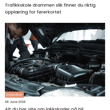
Trafikkskole drammen slik finner du riktig
opplæring for førerkortet
inspiration
08. June 2026
Alt du bør vite om lakkskader på bil